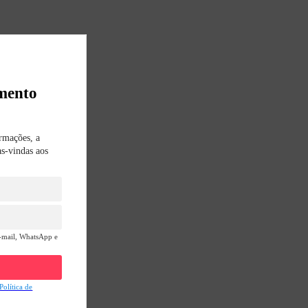
amento
ormações, a
as-vindas aos
e-mail, WhatsApp e
Política de