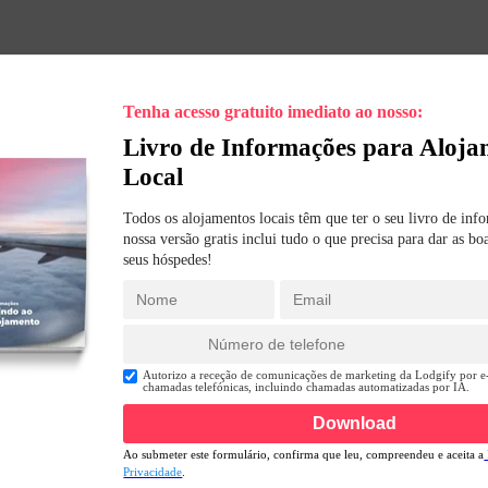
Tenha acesso gratuito imediato ao nosso:
Livro de Informações para Aloj
Local
Todos os alojamentos locais têm que ter o seu livro de inf
nossa versão gratis inclui tudo o que precisa para dar as bo
seus hóspedes!
Name
Email
Phone
Opt-
Autorizo a receção de comunicações de marketing da Lodgify por 
chamadas telefónicas, incluindo chamadas automatizadas por IA.
in
Communications:
Forms
Download
Terms
Ao submeter este formulário, confirma que leu, compreendeu e aceita a
of
Privacidade
.
Service